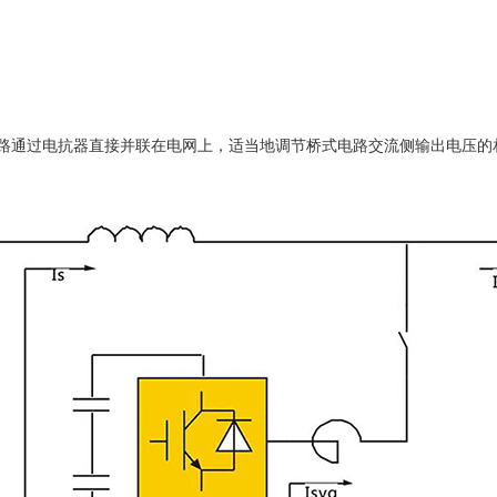
相桥式电路通过电抗器直接并联在电网上，适当地调节桥式电路交流侧输出电